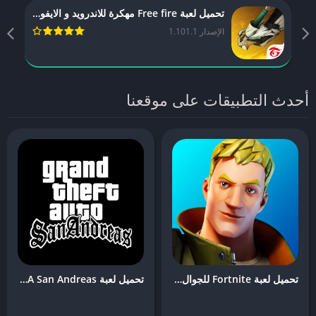
تحميل لعبة Free fire مهكرة للاندرويد و الايفون [آخر اصدار] | تهكير فري فاير
الإصدار 1.101.1
أحدث التطبيقات على موقعنا
تحميل لعبة Fortnite للجوال للاندرويد و الايفون [آخر اصدار]
تحميل لعبة GTA San Andreas للجوال [آخر اصدار] | Arabemod