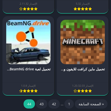
الإصدار 5.32
الإصدار 2.11.32
تحميل ماين كرافت للايفون و الاندرويد Minecraft بدون جلبريك
تحميل لعبة BeamNG drive للجوال [آخر اصدار] | Arabemod
الإصدار 1.20.32.03
الإصدار 1.0.8
« الصفحة السابقة
1
…
42
43
44