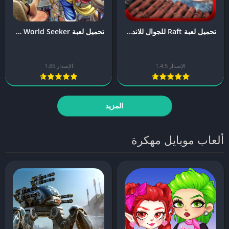
تحميل لعبة Raft للجوال للاندرويد و الايفون [آخر اصدار]
تحميل لعبة One Piece World Seeker للجوال للاندرويد و الايفون [آخر اصدار]
الإصدار 1.4.5
الإصدار 1.85
المزيد
ألعاب موبايل مهكرة