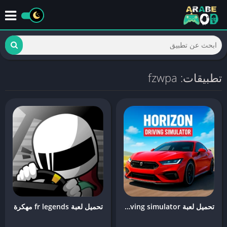
تطبيقات: fzwpa
تحميل لعبة horizon driving simulator مهكرة
تحميل لعبة fr legends مهكرة