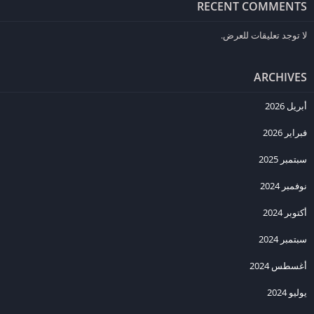
RECENT COMMENTS
إذا كنت تتساءل عن كيفية تثبيت لعبة
Uncharted 4
على الجوال، فالإجابة
لا توجد تعليقات للعرض.
بسيطة وتتطلب خطوات سهلة. بعد تحميل الملف من
Arabemod.com
،
يمكنك فتح ملف APK على الأندرويد أو اتباع خطوات التثبيت على iOS.
بالإضافة إلى ذلك، يُنصح باتباع التعليمات بدقة لضمان تثبيت اللعبة بنجاح
ARCHIVES
وتفادي أي مشاكل، مما يتيح لك تجربة لعب مثالية دون أي تعقيدات.
أبريل 2026
ميزات لعبة Uncharted 4 للأجهزة المحمولة
فبراير 2026
تتميز
Uncharted 4
على الجوال بعدة مزايا تجعلها تبرز على الأجهزة
سبتمبر 2025
المحمولة، من بينها الرسومات المحسنة التي تضمن تجربة بصرية غامرة،
والتحكم السلس الذي يناسب شاشة اللمس. كذلك، تحتوي اللعبة على
نوفمبر 2024
مستويات متعددة، مما يوفر للمستخدم ساعات طويلة من اللعب الممتع
أكتوبر 2024
والتحدي. هذه النسخة المحمولة صُممت لتكون ملائمة لجميع أنواع اللاعبين،
سواء على الأندرويد أو الآيفون، وبالإضافة إلى ذلك، فإنها تتيح فرصة للغوص
سبتمبر 2024
في مغامرات جديدة مع تحسينات متواصلة.
أغسطس 2024
أسئلة شائعة حول تحميل Uncharted 4 للجوال
يوليو 2024