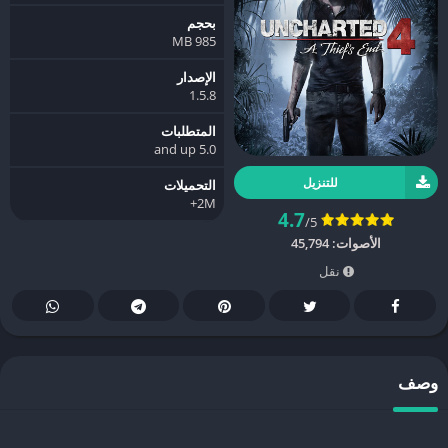
بحجم
985 MB
الإصدار
1.5.8
المتطلبات
5.0 and up
للتنزيل
التحميلات
2M+
4.7
/5
الأصوات:
45,794
نقل
وصف