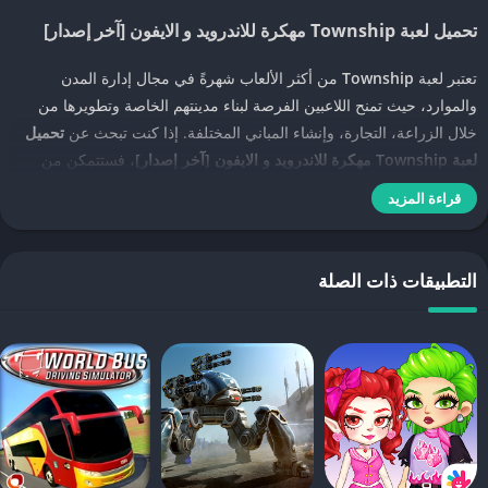
تحميل لعبة Township مهكرة للاندرويد و الايفون [آخر إصدار]
تعتبر لعبة
Township
من أكثر الألعاب شهرةً في مجال إدارة المدن
والموارد، حيث تمنح اللاعبين الفرصة لبناء مدينتهم الخاصة وتطويرها من
خلال الزراعة، التجارة، وإنشاء المباني المختلفة. إذا كنت تبحث عن
تحميل
لعبة Township مهكرة للاندرويد و الايفون [آخر إصدار]
، فستتمكن من
الاستفادة من العديد من المزايا الإضافية التي تسهل عليك عملية تطوير
قراءة المزيد
مدينتك بسرعة وسهولة.
مميزات لعبة Township مهكرة
التطبيقات ذات الصلة
عند تحميل
لعبة Township مهكرة
، ستحصل على العديد من المميزات التي
تجعل تجربتك أكثر إثارة. إليك بعض هذه المزايا:
نقود غير محدودة
: يمكنك استخدام النقود غير المحدودة لشراء المباني
وترقية المنشآت دون الانتظار أو الحاجة لتجميع الموارد.
فتح جميع المباني
: ستتمكن من الوصول إلى جميع المباني والموارد منذ
بداية اللعبة، مما يمنحك حرية كاملة في تخطيط مدينتك وتطويرها.