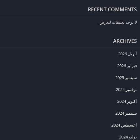
البحث عن إصدار مهكر متوافق مع أجهزة الايفون.
RECENT COMMENTS
قم بتنزيل اللعبة عبر تطبيقات خاصة مثل
TutuApp
أو
AppValley
.
استمتع باللعبة بموارد غير محدودة دون الحاجة لكسر حماية الجهاز
لا توجد تعليقات للعرض.
.
(Jailbreak)
ARCHIVES
مخاطر تحميل Township مهكرة
أبريل 2026
على الرغم من أن تحميل
Township مهكرة
قد يبدو خيارًا مغريًا، إلا أن
هناك بعض المخاطر التي يجب عليك مراعاتها:
فبراير 2026
إمكانية الحظر
: قد يتم حظر حسابك إذا تم اكتشاف أنك تستخدم نسخة
سبتمبر 2025
مهكرة من اللعبة.
نوفمبر 2024
الفيروسات
: تحميل النسخ المهكرة قد يعرض جهازك لخطر الفيروسات أو
البرامج الضارة.
أكتوبر 2024
فقدان التحديثات
: عند استخدام النسخة المهكرة، قد لا تتمكن من
سبتمبر 2024
الحصول على التحديثات الجديدة والمزايا التي توفرها الشركة المطورة.
أغسطس 2024
مقارنة بين النسخة المهكرة والأصلية من Township
يوليو 2024