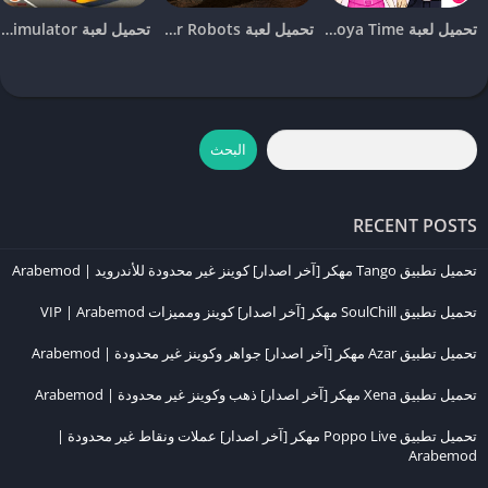
موارد غير محدودة
: استمتع باللعب دون الحاجة للقلق بشأن نقص الموارد
تحميل لعبة Yoya Time مهكرة (2026) للأندرويد والايفون
تحميل لعبة War Robots مهكرة (2026) للأندرويد والايفون
تحميل لعبة world bus driving simulator مهكرة
مثل الحبوب والمنتجات الأخرى.
كيفية تحميل Township مهكرة للاندرويد
للاستمتاع بمزايا
Township مهكرة
على أجهزة الأندرويد، يجب اتباع بعض
البحث
الخطوات البسيطة:
قم بالبحث عن ملف APK للنسخة المهكرة من اللعبة من موقع موثوق.
RECENT POSTS
بعد تحميل الملف، قم بتفعيل خيار “التثبيت من مصادر غير معروفة” من
إعدادات جهازك.
تحميل تطبيق Tango مهكر [آخر اصدار] كوينز غير محدودة للأندرويد | Arabemod
قم بتثبيت اللعبة واستمتع بالموارد والنقود غير المحدودة.
تحميل تطبيق SoulChill مهكر [آخر اصدار] كوينز ومميزات VIP | Arabemod
كيفية تحميل Township مهكرة للايفون
تحميل تطبيق Azar مهكر [آخر اصدار] جواهر وكوينز غير محدودة | Arabemod
على الرغم من أن تحميل الألعاب المهكرة على أجهزة
iOS
أكثر تعقيدًا من
تحميل تطبيق Xena مهكر [آخر اصدار] ذهب وكوينز غير محدودة | Arabemod
الأندرويد، إلا أن هناك طرقًا يمكنك اتباعها للحصول على النسخة المهكرة من
تحميل تطبيق Poppo Live مهكر [آخر اصدار] عملات ونقاط غير محدودة |
:
Township
Arabemod