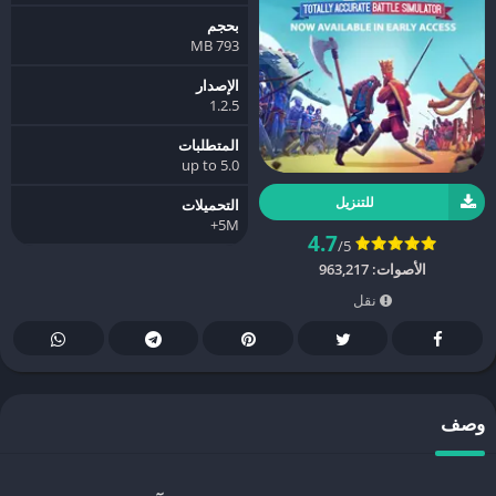
بحجم
793 MB
الإصدار
1.2.5
المتطلبات
5.0 up to
للتنزيل
التحميلات
5M+
4.7
/5
الأصوات:
963,217
نقل
وصف