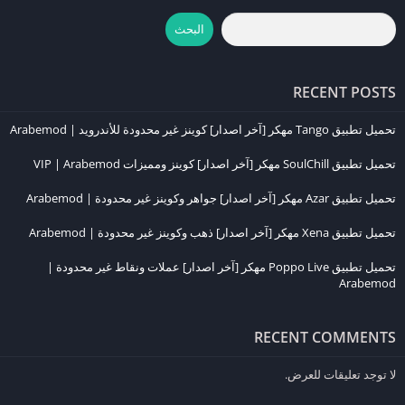
البحث
تجربة اللعب في TABS
تقدم
TABS
تجربة لعب ممتعة بفضل تصميمها الفريد وأسلوبها المبتكر.
RECENT POSTS
يمكن للاعبين الاستمتاع بمجموعة متنوعة من المعارك والفوضى، مما يجعل
كل جولة لعب مختلفة عن الأخرى. اللعبة تتيح لك أيضًا التحكم في وحدات
تحميل تطبيق Tango مهكر [آخر اصدار] كوينز غير محدودة للأندرويد | Arabemod
مختلفة وإنشاء معارك تتناسب مع استراتيجياتك المفضلة، مما يزيد من
تحميل تطبيق SoulChill مهكر [آخر اصدار] كوينز ومميزات VIP | Arabemod
عمق وتجربة اللعب.
تحميل تطبيق Azar مهكر [آخر اصدار] جواهر وكوينز غير محدودة | Arabemod
التحديثات الجديدة في آخر إصدار من TABS
تحميل تطبيق Xena مهكر [آخر اصدار] ذهب وكوينز غير محدودة | Arabemod
في
آخر إصدار
من
TABS
، تم إضافة ميزات جديدة مثل تحسينات في
الرسوميات، تعديلات في اللعبة، وإصلاحات للأخطاء السابقة. يتم إصدار
تحميل تطبيق Poppo Live مهكر [آخر اصدار] عملات ونقاط غير محدودة |
Arabemod
التحديثات بشكل دوري لضمان تحسين الأداء وإضافة محتوى جديد. تأكد من
تحديث اللعبة بانتظام للاستفادة من جميع التحسينات والمزايا الجديدة.
RECENT COMMENTS
رابط تحميل TABS للجوال [آخر اصدار]
لا توجد تعليقات للعرض.
للحصول على
آخر إصدار
من
TABS
، يمكنك زيارة
الموقع الرسمي للعبة
.