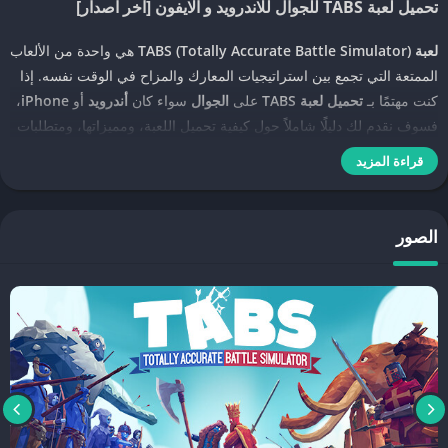
تحميل لعبة TABS للجوال للاندرويد و الايفون [آخر اصدار]
لعبة TABS (Totally Accurate Battle Simulator)
هي واحدة من الألعاب
الممتعة التي تجمع بين استراتيجيات المعارك والمزاح في الوقت نفسه. إذا
كنت مهتمًا بـ
تحميل لعبة TABS
على
الجوال
سواء كان
أندرويد
أو
iPhone
،
فسوف نقدم لك دليلًا شاملاً حول كيفية تحميل اللعبة، ومميزاتها، ومتطلبات
التشغيل، وأين يمكنك العثور على آخر إصدار منها.
قراءة المزيد
مميزات لعبة TABS
الصور
تتمتع
لعبة TABS
بعدد من المميزات التي تجعلها تجربة لعب ممتعة وفريدة.
اللعبة تقدم محاكاة واقعية لمعارك الفكاهة بتصميمات شخصيات غريبة
وأسلحة غير تقليدية. بفضل الرسوميات المضحكة والفيزياء الفريدة، يمكن
للاعبين الاستمتاع بالقتال بطريقة مرحة ومثيرة. كما تسمح اللعبة للاعبين
بإنشاء سيناريوهات معركة خاصة بهم، مما يوفر تجربة لعب قابلة للتخصيص
بشكل كبير.
كيفية تحميل TABS على الأندرويد
إذا كنت ترغب في
تحميل لعبة TABS
على جهاز
الأندرويد
، يمكنك العثور