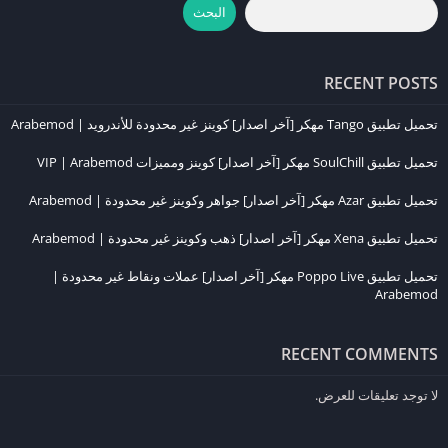
البحث
عند التحميل، تأكد من أن جهازك يحتوي على مساحة تخزين كافية، حيث أن
اللعبة تتطلب مساحة كبيرة لتثبيت الملفات الخاصة بالرسومات والمراحل.
RECENT POSTS
كيفية تحميل لعبة SnowRunner على الآيفون
تحميل تطبيق Tango مهكر [آخر اصدار] كوينز غير محدودة للأندرويد | Arabemod
بالنسبة لمستخدمي
الآيفون
، يمكن تحميل
SnowRunner
مباشرة من متجر
App Store
في حالة توفرها. وفي بعض الأحيان قد تحتاج إلى استخدام
تحميل تطبيق SoulChill مهكر [آخر اصدار] كوينز ومميزات VIP | Arabemod
تطبيقات خارجية مثل
TutuApp
أو
AppValley
للحصول على اللعبة إذا لم
تحميل تطبيق Azar مهكر [آخر اصدار] جواهر وكوينز غير محدودة | Arabemod
تكن متاحة في منطقتك.
تحميل تطبيق Xena مهكر [آخر اصدار] ذهب وكوينز غير محدودة | Arabemod
تأكد من أن جهازك متوافق مع متطلبات اللعبة، حيث أن الرسومات الواقعية
والفيزياء المعقدة تتطلب جهازًا حديثًا بقدرات تشغيل عالية مثل
iPhone 11
تحميل تطبيق Poppo Live مهكر [آخر اصدار] عملات ونقاط غير محدودة |
Arabemod
أو أحدث.
متطلبات تشغيل SnowRunner على الجوال
RECENT COMMENTS
نظرًا لجودة الرسومات وتفاصيل المحاكاة الواقعية التي تقدمها
لا توجد تعليقات للعرض.
SnowRunner
، تحتاج اللعبة إلى مواصفات قوية لتشغيلها بسلاسة على
الجوال: