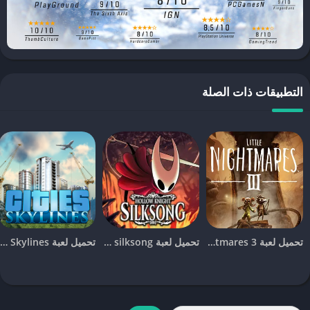
تجربة تحدٍ مميزة.
مجموعة متنوعة من المركبات
: يمكنك قيادة أكثر من 40 نوعًا مختلفًا من
الشاحنات والمركبات الثقيلة، كل منها له ميزاته الخاصة التي تساعدك
على التغلب على التحديات.
مهام مثيرة
: تقدم اللعبة العديد من المهام المتنوعة التي تتطلب منك نقل
التطبيقات ذات الصلة
البضائع وإصلاح الطرق وغيرها من التحديات التي تتطلب مهارات قيادة
عالية.
كيفية تحميل لعبة SnowRunner على الأندرويد
يمكنك
تحميل لعبة SnowRunner للجوال على الأندرويد
بسهولة باتباع بعض
الخطوات:
ابحث عن اللعبة في متجر
Google Play
، ولكن قد لا تكون متاحة في
بعض المناطق.
تحميل لعبة Little Nightmares 3 للجوال [آخر اصدار]
تحميل لعبة hollow knight silksong للجوال [آخر اصدار]
تحميل لعبة Cities Skylines للجوال للاندرويد و الايفون [آخر اصدار]
إذا لم تجد اللعبة على المتجر، يمكنك البحث عن ملف
APK
الخاص
باللعبة من مصادر موثوقة. يجب عليك التأكد من أنك تقوم بتحميل
الإصدار الرسمي والمحدث لضمان أفضل تجربة لعب.