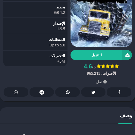
بحجم
1.2 GB
الإصدار
1.9.5
المتطلبات
5.0 up to
للتنزيل
التحميلات
5M+
4.6
/5
الأصوات:
965,215
نقل
وصف