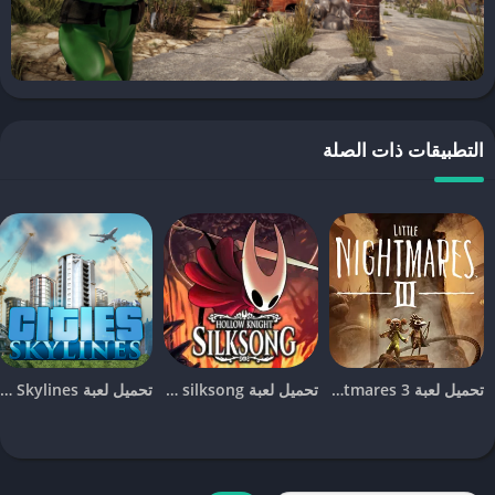
محاكاة البيئة الواقعية
: البيئة في
Rust
مليئة بالتحديات التي تتطلب
تخطيطاً استراتيجياً للبقاء، مثل الجوع، العطش، وأحوال الطقس.
كيفية تحميل Rust للأندرويد
على الرغم من عدم توفر نسخة رسمية من
Rust
للجوال حتى الآن، إلا أن
التطبيقات ذات الصلة
هناك طرقًا لتجربة اللعبة على الأندرويد من خلال بعض التطبيقات
والمحاكيات. إليك خطوات
تحميل لعبة Rust للأندرويد
:
قم بتحميل محاكي مثل
Steam Link
أو
GeForce Now
من متجر
Google Play.
سجل دخولك إلى حسابك على Steam، ثم ابحث عن لعبة
Rust
وقم
بتشغيلها عبر المحاكي.
يمكنك استخدام جهاز التحكم أو واجهة اللمس الخاصة بالمحاكي
للاستمتاع باللعبة على هاتفك.
تحميل لعبة Little Nightmares 3 للجوال [آخر اصدار]
تحميل لعبة hollow knight silksong للجوال [آخر اصدار]
تحميل لعبة Cities Skylines للجوال للاندرويد و الايفون [آخر اصدار]
يُفضل أن يكون لديك اتصال إنترنت سريع ومستقر لتجنب التقطعات أثناء
اللعب.