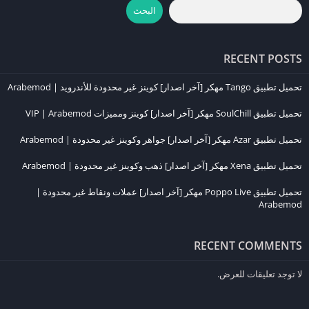
كيفية تحميل Rust للآيفون
البحث
تشغيل لعبة
Rust
على الآيفون يعتمد بشكل كبير على التطبيقات السحابية
RECENT POSTS
مثل
Steam Link
و
GeForce Now
، حيث يمكنك اللعب مباشرة عبر
الاتصال بالخوادم السحابية دون الحاجة لتحميل ملفات اللعبة على جهازك.
تحميل تطبيق Tango مهكر [آخر اصدار] كوينز غير محدودة للأندرويد | Arabemod
إليك خطوات
تحميل Rust للآيفون
:
تحميل تطبيق SoulChill مهكر [آخر اصدار] كوينز ومميزات VIP | Arabemod
قم بتحميل تطبيق
Steam Link
من متجر App Store.
تحميل تطبيق Azar مهكر [آخر اصدار] جواهر وكوينز غير محدودة | Arabemod
افتح التطبيق وسجل دخولك بحساب Steam الخاص بك.
ابدأ بتشغيل اللعبة من مكتبة الألعاب الخاصة بك واستمتع بتجربة
Rust
تحميل تطبيق Xena مهكر [آخر اصدار] ذهب وكوينز غير محدودة | Arabemod
على جهاز الآيفون.
تحميل تطبيق Poppo Live مهكر [آخر اصدار] عملات ونقاط غير محدودة |
Arabemod
تتيح لك هذه الطريقة الاستمتاع باللعبة بأداء جيد، خاصة إذا كنت متصلاً
بشبكة Wi-Fi قوية.
RECENT COMMENTS
متطلبات تشغيل لعبة Rust على الجوال
لا توجد تعليقات للعرض.
لتشغيل لعبة
Rust
عبر المحاكيات أو الألعاب السحابية، يجب أن يكون
جهازك بمواصفات مناسبة، من بينها: