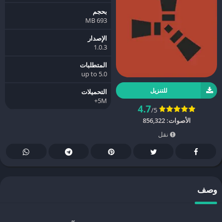
بحجم
693 MB
الإصدار
1.0.3
المتطلبات
5.0 up to
للتنزيل
التحميلات
5M+
4.7
/5
الأصوات:
856,322
نقل
وصف