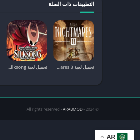
التطبيقات ذات الصلة
والتفاعل مع البيئات والشخصيات بطرق مبتكرة.
تجربة اللعب في People Playground على الجوال
تتيح
لعبة People Playground
على الجوال تجربة لع
متنوعة في بيئات مختلفة، مما يتيح لك إظهار إبداعك و
الصوتي الممتاز يساهمان في تعزيز التجربة وجعلها أكثر
تخصيص تجربتك وفقًا لأسلوبك الخاص.
تحميل لعبة Little Nightmares 3 للجوال [آخر اصدار]
تحميل لعبة hollow knight silksong للجوال [آخر اصدار]
آخر تحديثات لعبة People Playground للجوال
آخر إصدار من لعبة People Playground
يتضمن تحس
التحديثات الأخيرة تحسينات في الرسوميات والأداء، با
إصلاح العديد من الأخطاء التي كانت تؤثر على تجربة
التحديثات لتجربة جميع الميزات الجديدة والاستفادة من
ARABMOD
© 2024 - All rights reserved -
رابط تحميل لعبة People Playground من الموقع الرسمي
للحصول على النسخة الأصلية والمحدثة من
لعبة People Playground
AR
الرابط، يمكنك تنزيل اللعبة مباشرة من المتجر الرسمي