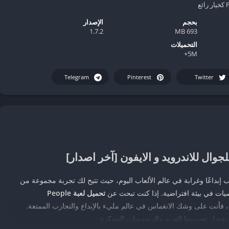
بحجم
الإصدار
1.7.2
693 MB
التحميلات
5M+
Telegram
Pinterest
Twitter
 إبداعًا وغرابة في عالم الألعاب اليوم، حيث تتيح لك تجربة مجموعة من
يات في بيئة افتراضية. إذا كنت تبحث عن
تحميل لعبة People
، فأنت على وشك الانغماس في عالم مليء بالإبداع والتجارب الممتعة.
ة بفضل تصميمها الفريد والرسوميات المبتكرة.