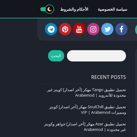
سياسة الخصوصية
الأحكام والشروط
البحث
RECENT POSTS
تحميل تطبيق Tango مهكر [آخر اصدار] كوينز غير
محدودة للأندرويد | Arabemod
تحميل تطبيق SoulChill مهكر [آخر اصدار] كوينز
ومميزات VIP | Arabemod
تحميل تطبيق Azar مهكر [آخر اصدار] جواهر وكوينز
غير محدودة | Arabemod