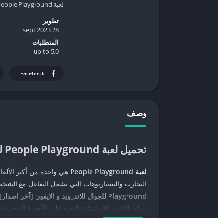
لعبة People Playground كخيار رائع
تطوير
28 sept 2023
المتطلبات
5.0 up to
Facebook
وصف
تحميل لعبة People Playground للجوال للاندرويد و الايفون [آخر اصدار]
لعبة People Playground
هي واحدة من أكثر الألعاب
التجارب والسيناريوهات التي تشمل التفاعل مع الشخص
Playground للجوال للاندرويد و الايفون [آخر اصدار]
يمكن للاعبين الاستمتاع باللعبة على الأجهزة المحمول