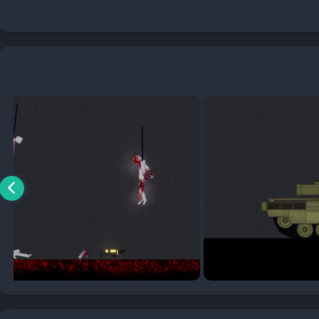
ن الميزات التي تجعلها تجربة فريدة من نوعها. توفر اللعبة بيئات تفاعلية
جارب. الرسوميات المبتكرة والتفاصيل الدقيقة تجعل من السهل التفاعل مع
ميز التحكم باللمس بالسلاسة والفعالية، مما يوفر تجربة لعب مريحة وسهلة
، يجب عليك زيارة متجر Google Play والبحث عن اللعبة. تأكد من أن
جهازك يلبي متطلبات التشغيل الأساسية، مثل نظام Android 10.0 أو أعلى وذاكرة وصول عشوائي (RAM) لا تقل عن 4
بيتها بسهولة، ومن ثم استكشاف مجموعة متنوعة من السيناريوهات والتجارب
من متجر App Store. تأكد من أن جهازك يعمل بنظام iOS
 النسخة الخاصة بالايفون نفس جودة الرسوميات واللعب الموجودة على
بعد تثبيت اللعبة، ستكون جاهزًا لاستكشاف جميع المميزات التي تقدمها،