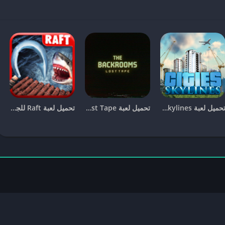
ب ممتعة وفريدة من نوعها. يمكنك التحكم في الشخصيات وإجراء تجارب
استكشاف السيناريوهات التي تتخيلها. الرسوميات التفصيلية والنظام
 تشويقًا. توفر اللعبة أيضًا مجموعة من الأدوات والخيارات التي تتيح لك
تحميل لعبة Cities Skylines للجوال للاندرويد و الايفون [آخر اصدار]
تحميل لعبة The Backrooms Lost Tape للجوال للاندرويد و الايفون [آخر اصدار]
تحميل لعبة Raft للجوال للاندرويد و الايفون [آخر اصدار]
ينات كبيرة تعزز من تجربة اللعب على الأجهزة المحمولة. تشمل
لإضافة إلى إضافة محتويات جديدة مثل سيناريوهات وتجارب إضافية. تم أيضًا
 المستخدم، مما يضمن لك تجربة أكثر سلاسة ومتعة. تأكد من تحميل آخر
 التحسينات.
، يمكنك زيارة
الموقع الرسمي للعبة
. من خلال هذا
، والتعرف على أحدث الأخبار والتحديثات المتعلقة باللعبة. تحميل اللعبة