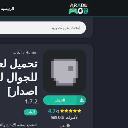
الرئيسية
Home
/
ألعاب
للجوال لل
اصدار]
1.7.2
للتنزيل
4.7
/5
ألعاب
الأصوات:
965,846
نقل