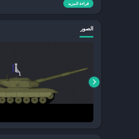
قراءة المزيد
مميزات لعبة People Playground على الجوال
تقدم
لعبة People Playground
على الجوال مجموعة م
الصور
متقدمة تتيح لك التحكم في مختلف السيناريوهات والت
العناصر والشخصيات في اللعبة. بالإضافة إلى ذلك، يت
على الشاشات اللمسية للأجهزة المحمولة.
كيفية تحميل People Playground على الأندرويد
لتنزيل
لعبة People Playground
على جهاز
أندرويد
جيجابايت. بعد العثور على اللعبة، يمكنك تنزيلها وتث
التي تقدمها اللعبة.
كيفية تحميل People Playground على الايفون
إذا كنت تمتلك جهاز
ايفون
، يمكنك
تحميل لعبة People Playground
12.0 أو أعلى للحصول على تجربة لعب سلسة. توفر
الأجهزة الأخرى، مع تحسينات خاصة للشاشات اللمسية. 