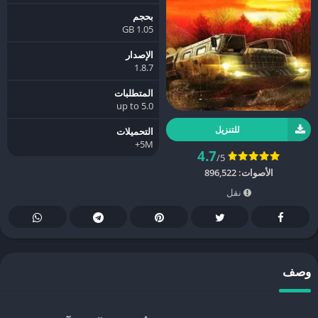
بحجم
1.05 GB
الإصدار
1.8.7
المتطلبات
5.0 up to
للتنزيل
التحميلات
5M+
4.7
/5
الأصوات:
896,522
نقل
وصف