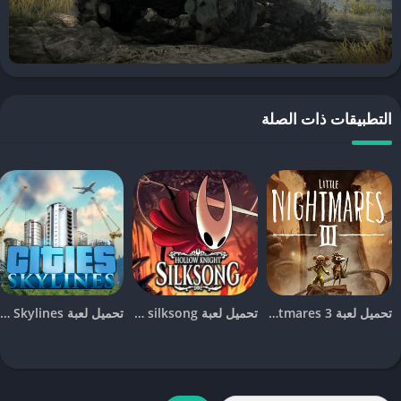
خرائط واسعة
: تحتوي اللعبة على مجموعة من الخرائط الواسعة
والمتنوعة التي تشمل تضاريس مختلفة مثل الغابات، الأنهار، والجبال.
مهام متنوعة
: يتم تكليف اللاعب بمهام متنوعة تشمل نقل البضائع أو
تحدي القيادة في الطرق الصعبة، مما يضيف طابعًا ممتعًا للتجربة.
التطبيقات ذات الصلة
كيفية تحميل لعبة Mudrunner للأندرويد
للحصول على
Mudrunner
على جهاز الأندرويد الخاص بك، اتبع الخطوات
التالية:
افتح
Google Play
على جهازك.
ابحث عن “Mudrunner” باستخدام خانة البحث.
اختر النسخة الرسمية للعبة واضغط على “تحميل”.
بعد التحميل، تأكد من وجود مساحة تخزين كافية واتصال قوي بالإنترنت
تحميل لعبة Little Nightmares 3 للجوال [آخر اصدار]
تحميل لعبة hollow knight silksong للجوال [آخر اصدار]
تحميل لعبة Cities Skylines للجوال للاندرويد و الايفون [آخر اصدار]
لتجنب أي مشاكل أثناء التحميل.
يجب أن يكون جهاز الأندرويد لديك مزودًا بمواصفات مناسبة حتى تستطيع
الاستمتاع باللعبة دون أي تأخير أو مشاكل تقنية.