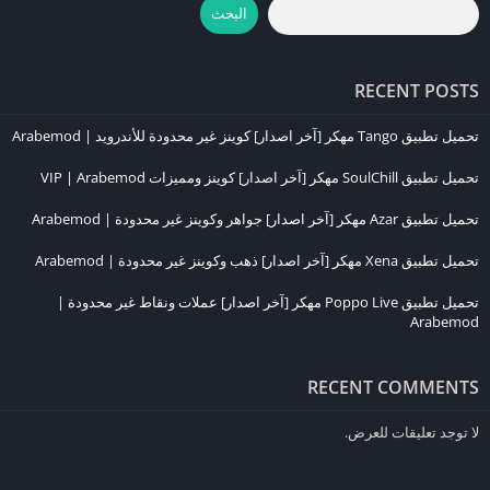
البحث
كيفية تحميل لعبة Mudrunner للآيفون
إذا كنت من مستخدمي أجهزة iPhone أو iPad، فيمكنك تحميل
RECENT POSTS
Mudrunner
بسهولة عبر
App Store
. إليك الخطوات:
تحميل تطبيق Tango مهكر [آخر اصدار] كوينز غير محدودة للأندرويد | Arabemod
افتح متجر
App Store
على جهازك.
تحميل تطبيق SoulChill مهكر [آخر اصدار] كوينز ومميزات VIP | Arabemod
ابحث عن “Mudrunner” في شريط البحث.
اضغط على زر “تحميل” بعد اختيار النسخة الرسمية للعبة.
تحميل تطبيق Azar مهكر [آخر اصدار] جواهر وكوينز غير محدودة | Arabemod
بعد التثبيت، تأكد من أن جهازك محدث لنظام iOS الأحدث لضمان الأداء
تحميل تطبيق Xena مهكر [آخر اصدار] ذهب وكوينز غير محدودة | Arabemod
السلس.
تحميل تطبيق Poppo Live مهكر [آخر اصدار] عملات ونقاط غير محدودة |
Arabemod
اللعبة مصممة لتقديم تجربة ممتعة حتى على أجهزة الآيفون، مع تحسينات
رسومية وأداء ثابت.
RECENT COMMENTS
متطلبات تشغيل لعبة Mudrunner على الجوال
لا توجد تعليقات للعرض.
تعد لعبة
Mudrunner
من الألعاب التي تحتاج إلى أجهزة بمواصفات قوية
لتشغيلها بسلاسة، نظرًا للرسومات المتقدمة والخرائط الكبيرة. فيما يلي