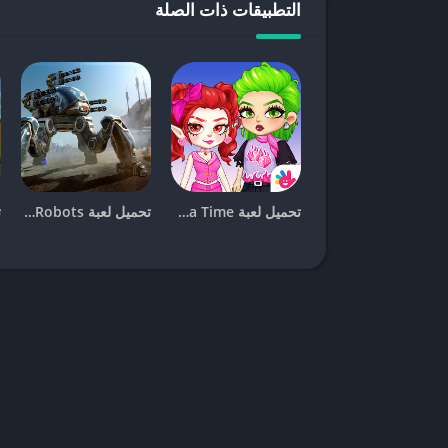
التطبيقات ذات الصلة
الصحيحة. يمكنك إتمام عملية
تحميل لعبة infinity 8 ball مهكرة
ومحدثة. اتبع الدليل التالي لبدء التثبيت على جهازك:
خطوات التحميل والتثبيت لنظام أندرويد:
الوصول إلى الموقع:
افتح متصفح الإنترنت على جه
البحث عن اللعبة:
استخدم شريط البحث في الموقع واكتب “infinity 8 ball مهكرة” للعثور على ا
بدء التنزيل:
داخل صفحة اللعبة، ستجد زرًا واضحًا للتنزيل. اضغط ع
تحميل لعبة Yoya Time مهكرة (2026) للأندرويد والايفون
تحميل لعبة War Robots مهكرة (2026) للأندرويد والايفون
تفعيل المصادر غير المعروفة:
قبل تثبيت الملف، يج
إلى “الإعدادات” (Settings)، ثم “الأمان” (Security)، وقم بتفعيل خيار “مصادر غير معروفة” (Unknown Sources).
تثبيت اللعبة:
(Install). انتظر بضع لحظات حتى تكتمل العملية.
تحذير هام لمستخدمي أندرويد:
تأكد دائمًا من وجود م
مساحة كافية قد يؤدي إلى فشل التثبيت أو مشاكل في أد
متطلبات النظام للأداء الأمثل