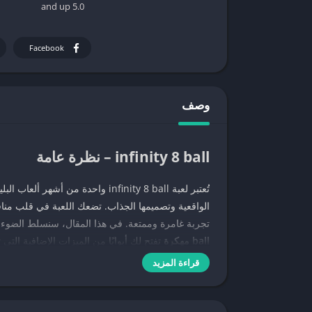
5.0 and up
Facebook
وصف
infinity 8 ball – نظرة عامة
تُعتبر لعبة infinity 8 ball واحدة
الواقعية وتصميمها الجذاب. تضعك اللعبة في قلب مناف
تجربة غامرة وممتعة. في هذا المقال، سنسلط الضوء 
ball مهكرة
تفتح لك أبوابًا من الميزات الإضافية الت
قراءة المزيد
طريقة تحميل infinity 8 ball
قد تبدو عملية الحصول على النسخة المعدلة من اللعبة