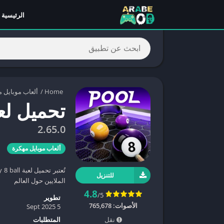
الرئيسية
Home
/
ألعاب موبايل 
تحميل لعبة finity 8 ball
2.65.0
ألعاب موبايل مهكرة
للتنزيل
الملايين حول العالم
4.8
/5
تطوير
الأصوات:
765,678
5 Sept 2025
نقل
المتطلبات