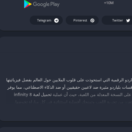
10M+
Telegram
Pinterest
Twitter
 من أشهر ألعاب البلياردو الرقمية التي استحوذت على قلوب الملايين حول العالم بفضل فيزيائيتها
سات بلياردو مثيرة ضد لاعبين حقيقيين أو ضد الذكاء الاصطناعي، مما يوفر
على النسخة المعدلة من اللعبة، حيث أن عملية
تحميل لعبة infinity 8
ي تعزز من تجربة اللعب وتمنحك أفضلية استثنائية في كل مباراة تخوضها.
 معقدة للبعض، ولكنها في الحقيقة بسيطة للغاية عند اتباع الخطوات