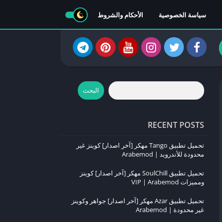
سياسة الخصوصية
الأحكام والشروط
البحث
RECENT POSTS
تحميل تطبيق Tango مهكر [آخر اصدار] كوينز غير
محدودة للأندرويد | Arabemod
تحميل تطبيق SoulChill مهكر [آخر اصدار] كوينز
ومميزات VIP | Arabemod
تحميل تطبيق Azar مهكر [آخر اصدار] جواهر وكوينز
غير محدودة | Arabemod