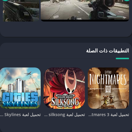
يجعل كل تجربة لعب فريدة ومليئة بالتحديات.
كيفية تحميل Escape From Tarkov للأندرويد
لتحميل لعبة
Escape From Tarkov
على أجهزة الأندرويد، يجب البحث عن
النسخة الرسمية من اللعبة عبر متجر Google Play أو من خلال مواقع
الألعاب الموثوقة. نظراً لكون اللعبة تتطلب مواصفات عالية، تأكد من أن
جهازك يلبي متطلبات التشغيل اللازمة. قد تحتاج إلى تحديث نظام التشغيل
التطبيقات ذات الصلة
أو تخصيص مساحة تخزين كافية لضمان تشغيل اللعبة بسلاسة.
كيفية تحميل Escape From Tarkov للايفون
إذا كنت تستخدم جهاز آيفون وترغب في تحميل
Escape From Tarkov
،
يمكنك زيارة متجر App Store الرسمي. ابحث عن اسم اللعبة وتحقق من
وجود النسخة الأحدث. تأكد من تحديث جهازك إلى أحدث إصدار من iOS
لتجنب أي مشاكل أثناء التثبيت. قد تتطلب اللعبة مساحة تخزين كبيرة، لذا
تأكد من توفر مساحة كافية على جهازك قبل بدء عملية التحميل.
تحميل لعبة Little Nightmares 3 للجوال [آخر اصدار]
تحميل لعبة hollow knight silksong للجوال [آخر اصدار]
تحميل لعبة Cities Skylines للجوال للاندرويد و الايفون [آخر اصدار]
متطلبات تشغيل لعبة Escape From Tarkov على الجوال