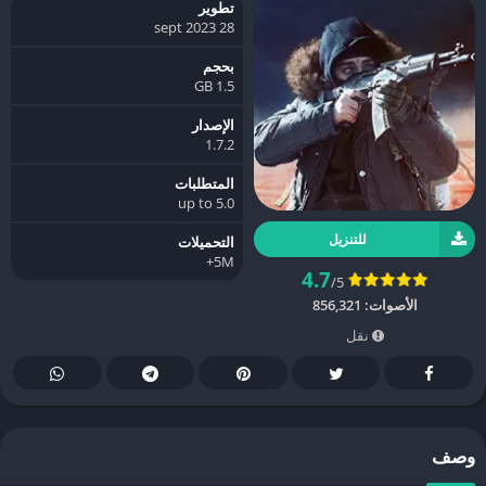
تطوير
28 sept 2023
بحجم
1.5 GB
الإصدار
1.7.2
المتطلبات
5.0 up to
للتنزيل
التحميلات
5M+
4.7
/5
الأصوات:
856,321
نقل
وصف