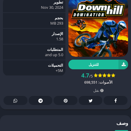
تطوير
Nov 30, 2024
بحجم
293 MB
الإصدار
1.58
المتطلبات
5.0 and up
للتنزيل
التحميلات
5M+
4.7
/5
الأصوات:
698,551
نقل
وصف