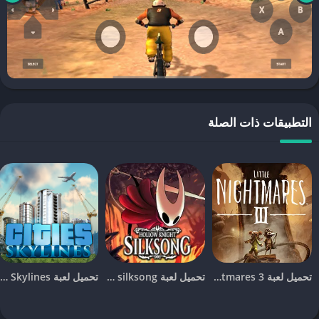
إذا كنت من مستخدمي أجهزة الأندرويد، يمكنك بسهولة
تحميل لعبة
Downhill Domination
من خلال البحث عنها في متجر جوجل بلاي. تأكد
من أن جهازك يلبي متطلبات النظام لتشغيل اللعبة بسلاسة. بعد تثبيت
اللعبة، يمكنك البدء في السباقات والتحديات المختلفة التي تقدمها اللعبة.
خطوات تحميل لعبة Downhill Domination للآيفون
التطبيقات ذات الصلة
أما لمستخدمي أجهزة الآيفون، فإن
تحميل لعبة Downhill Domination
يتم عن طريق متجر آبل. تأكد من أن لديك مساحة كافية على جهازك
لتحميل اللعبة وتشغيلها بدون مشاكل. بمجرد تحميل اللعبة، يمكنك الاستمتاع
بالسباقات المثيرة والتحديات التي تقدمها.
تجربة اللعب في Downhill Domination
تقدم
لعبة Downhill Domination
تجربة لعب فريدة من نوعها، حيث
تعتمد على مهاراتك في التحكم بالدراجة وتجاوز العقبات في مسارات مليئة
تحميل لعبة Little Nightmares 3 للجوال [آخر اصدار]
تحميل لعبة hollow knight silksong للجوال [آخر اصدار]
تحميل لعبة Cities Skylines للجوال للاندرويد و الايفون [آخر اصدار]
بالتحديات. ستواجه في اللعبة منافسين أقوياء يحاولون الفوز عليك بكل
الطرق الممكنة، مما يضيف جوًا من الإثارة والتحدي. اللعبة تمنحك أيضًا