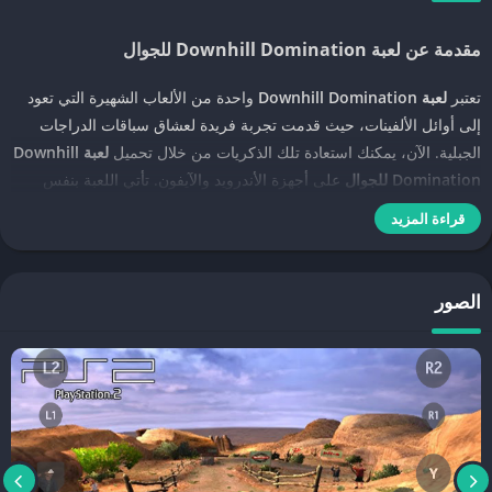
مقدمة عن لعبة Downhill Domination للجوال
تعتبر
لعبة Downhill Domination
واحدة من الألعاب الشهيرة التي تعود
إلى أوائل الألفينات، حيث قدمت تجربة فريدة لعشاق سباقات الدراجات
الجبلية. الآن، يمكنك استعادة تلك الذكريات من خلال تحميل
لعبة Downhill
Domination للجوال
على أجهزة الأندرويد والآيفون. تأتي اللعبة بنفس
الحماس والإثارة التي اشتهرت بها، مع تحسينات لجعلها متوافقة مع الأجهزة
قراءة المزيد
الحديثة.
مميزات لعبة Downhill Domination للجوال
الصور
عند
تحميل لعبة Downhill Domination للجوال
، ستلاحظ أنها تحافظ على
كافة العناصر التي جعلتها محبوبة لدى اللاعبين. من الرسومات الممتازة إلى
التنوع الكبير في الدراجات والمسارات، ستجد أن كل عنصر في اللعبة
مصمم ليمنحك تجربة لعب واقعية. تتميز اللعبة بتحديات صعبة ومسارات
متنوعة تجعلك تشعر بالإثارة مع كل سباق.
كيفية تحميل لعبة Downhill Domination للأندرويد