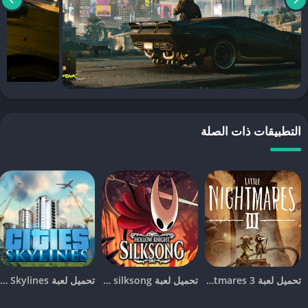
حرية اختيار مهارات وقدرات الشخصية بما يتناسب مع أسلوبه الخاص في
اللعب. إضافة إلى ذلك، تحتوي اللعبة على نظام قتالي متقدم يسمح
باستخدام الأسلحة والتكنولوجيا بأشكال متعددة، مما يضيف الكثير من
التحدي والإثارة.
كيفية تحميل لعبة Cyberpunk 2077 على الأندرويد
يمكنك
تحميل لعبة Cyberpunk 2077 على الأندرويد
من خلال متجر
Google Play إذا كانت متاحة عليه، أو يمكنك الحصول عليها من مواقع
التطبيقات ذات الصلة
تحميل موثوقة. اللعبة تحتاج إلى جهاز ذي مواصفات قوية لتعمل بشكل
سلس، حيث أن الرسومات المعقدة والمحتوى الغني يتطلبان أداءً عاليًا. تأكد
من توفر مساحة تخزين كافية على جهازك الأندرويد قبل البدء في التحميل،
لأن اللعبة تتطلب مساحة كبيرة.
كيفية تحميل لعبة Cyberpunk 2077 على الايفون
إذا كنت من مستخدمي
هواتف الايفون
، يمكنك تحميل
لعبة Cyberpunk
2077
من متجر App Store إذا كانت متاحة هناك. اللعبة تعمل بشكل جيد
تحميل لعبة Little Nightmares 3 للجوال [آخر اصدار]
تحميل لعبة hollow knight silksong للجوال [آخر اصدار]
تحميل لعبة Cities Skylines للجوال للاندرويد و الايفون [آخر اصدار]
على أجهزة iOS التي تمتلك معالجات قوية وذاكرة تخزين كبيرة. بعد تحميل