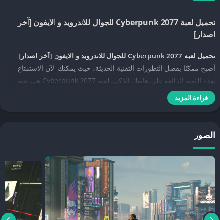
تحميل لعبة Cyberpunk 2077 للجوال للاندرويد و الايفون [آخر
اصدار]
تحميل لعبة Cyberpunk 2077 للجوال للاندرويد و الايفون [آخر اصدار]
أصبح ممكنًا بفضل التطورات التقنية الحديثة، حيث يمكنك الآن الاستمتاع
بهذه اللعبة الرائعة على هاتفك الذكي. لعبة Cyberpunk 2077 هي لعبة
عالم مفتوح مليئة بالمغامرات، تتمحور حول مدينة “نايت سيتي” المستقبلية
قراءة المزيد
التي تحكمها التكنولوجيا والجريمة. اللعبة تقدم تجربة غامرة مع قصة مشوقة
وأحداث مبهرة، تجعل منها واحدة من أكثر الألعاب انتظارًا على أجهزة
الهواتف الذكية.
الصور
مميزات لعبة Cyberpunk 2077 للجوال
لعبة
Cyberpunk 2077
للجوال تقدم العديد من المميزات التي تجعلها تبرز
كواحدة من أفضل ألعاب الخيال العلمي. تحتوي اللعبة على رسومات عالية
الجودة تأخذك في جولة عبر عالم “نايت سيتي” بتفاصيل مذهلة وأجواء
تفاعلية. كما أنها تقدم شخصيات معقدة وقابلة للتخصيص، مما يمنح اللاعب