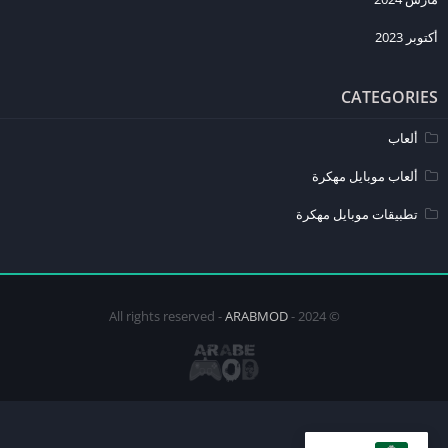
3. هل تدعم لعبة Cyberpunk 2077 اللغة العربية؟
أكتوبر 2023
نعم، اللعبة تدعم اللغة العربية مما يسهل على اللاعبين العرب التفاعل مع
القصة والشخصيات.
CATEGORIES
4. ما حجم لعبة Cyberpunk 2077 للجوال؟
تحتاج اللعبة إلى مساحة تخزين كبيرة، حيث يبلغ حجمها حوالي 50 جيجابايت
ألعاب
أو أكثر على الأجهزة المحمولة.
ألعاب موبايل مهكرة
5. هل يمكن تشغيل Cyberpunk 2077 على أي جهاز ايفون؟
تطبيقات موبايل مهكرة
لا، تحتاج اللعبة إلى أجهزة ايفون حديثة مثل iPhone 11 أو أعلى لضمان
تشغيل اللعبة بسلاسة وبدون مشاكل.
ARABMOD
© 2024 - All rights reserved -