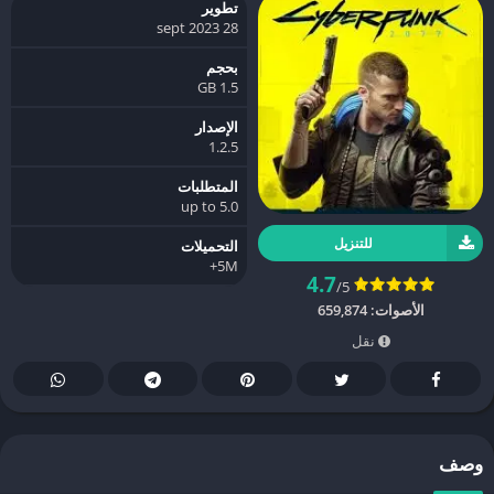
تطوير
28 sept 2023
بحجم
1.5 GB
الإصدار
1.2.5
المتطلبات
5.0 up to
للتنزيل
التحميلات
5M+
4.7
/5
الأصوات:
659,874
نقل
وصف