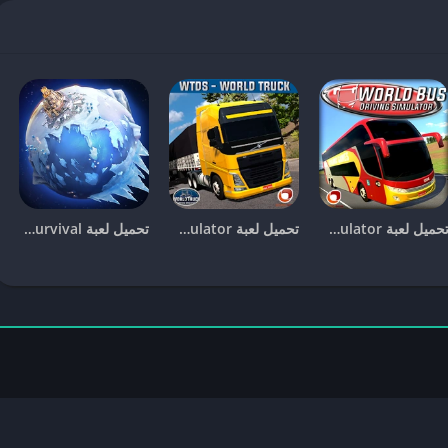
النسخة المهكرة من
Clash Royale
، فهناك بعض الخطوات التي يجب
، ولكن يمكنك أيضًا البحث عن طرق بديلة لتنزيل اللعبة:
شادات.
 المحدودة.
تحميل لعبة world bus driving simulator مهكرة
تحميل لعبة world Truck Driving simulator مهكرة
تحميل لعبة whiteout survival مهكرة
دو خيارًا مغريًا، إلا أن هناك بعض المخاطر المحتملة التي يجب أن تكون
لمطورة إذا تم اكتشاف أنك تستخدم نسخة مهكرة من اللعبة.
تتلقى التحديثات الجديدة التي تصدرها الشركة، مما قد يؤدي إلى فقدان مزايا