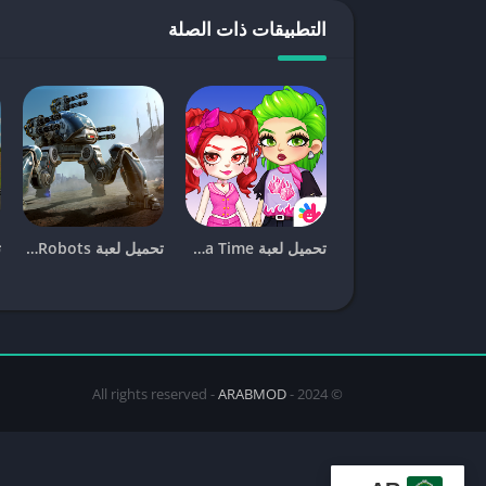
التطبيقات ذات الصلة
في حالة كنت تستخدم جهاز ايفون وترغب في تحميل 
اتباعها. يتطلب ذلك في العادة كسر حماية الجهاز
(Jailbreak)
ابحث عن موقع موثوق يوفر النسخة المهكرة.
قم بتحميل اللعبة وتثبيتها على جهازك بعد اتباع الإر
استمتع بالنسخة المهكرة مع الجواهر والبطاقات غير
المخاطر المحتملة لتحميل Clash Royale المهكرة
تحميل لعبة Yoya Time مهكرة (2026) للأندرويد والايفون
تحميل لعبة War Robots مهكرة (2026) للأندرويد والايفون
على الرغم من أن تحميل
Clash Royale مهكرة
قد يب
على دراية بها:
خطر الحظر
: قد يتم حظر حسابك من قبل الشركة ا
الفيروسات والبرامج الضارة
: قد تحتوي ملفات APK المهكرة على فيروسات أو برامج ضارة قد تؤدي إلى إتلاف جهازك.
ARABMOD
© 2024 - All rights reserved -
عدم الحصول على تحديثات
: النسخة المهكرة قد لا 
جديدة.
مقارنة بين النسخة المهكرة والأصلية من Clash Royale