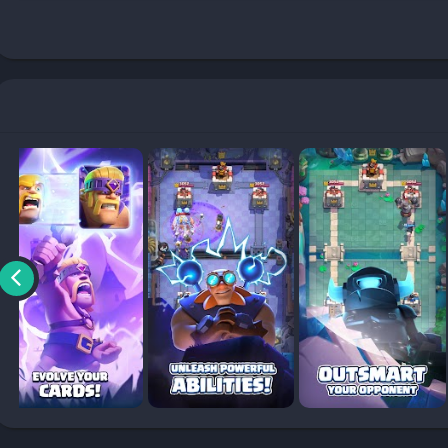
ا متعددة تجعل اللعبة أكثر إثارة وسهولة. بعض المزايا التي تحصل عليها عند
حة وترقية قواتك بسهولة دون الحاجة إلى الانتظار.
ة الوصول إلى جميع البطاقات والأسلحة منذ البداية، مما يمنحك أفضلية على
فوري دون الانتظار لفترات طويلة.
Clash Ro مهكرة
، يمكنك اتباع الخطوات التالية:
ن مصادر غير معروفة” في إعدادات الأمان الخاصة بجهازك.
لمهكرة.