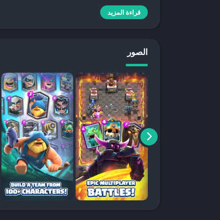
مميزات لعبة Clash Royale المهكرة
قراءة المزيد
النسخة المهكرة من
Clash Royale
تقدم للاعبين مزاي
تحميل النسخة المهكرة تشمل:
الصور
جواهر غير محدودة
: تتيح لك شراء البطاقات والأسل
فتح جميع البطاقات
: النسخة المهكرة تمنحك إمكاني
خصومك.
ترقيات فورية
: يمكنك ترقية قواتك وأبراجك بشكل 
كيفية تحميل Clash Royale مهكرة للاندرويد
إذا كنت من مستخدمي الأندرويد وتبحث عن كيفية
تحميل yale
قم بالبحث عن ملف APK للنسخة المهكرة من مصدر موثوق.
بعد تحميل الملف، تأكد من تفعيل خيار “التثبيت م
قم بتثبيت اللعبة واستمتع باللعب مع جميع المزايا ا
كيفية تحميل Clash Royale مهكرة للايفون