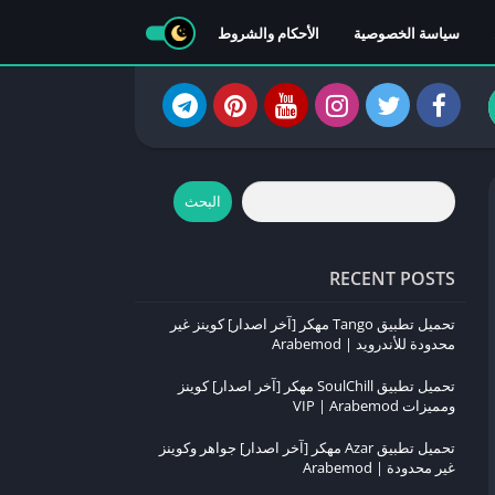
سياسة الخصوصية
الأحكام والشروط
البحث
RECENT POSTS
تحميل تطبيق Tango مهكر [آخر اصدار] كوينز غير
محدودة للأندرويد | Arabemod
تحميل تطبيق SoulChill مهكر [آخر اصدار] كوينز
ومميزات VIP | Arabemod
تحميل تطبيق Azar مهكر [آخر اصدار] جواهر وكوينز
غير محدودة | Arabemod