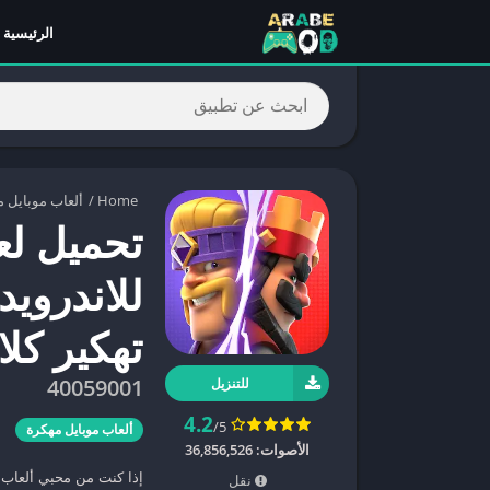
الرئيسية
Home
/
ألعاب موبايل 
للاندرويد
تهكير كل
40059001
للتنزيل
4.2
/5
ألعاب موبايل مهكرة
الأصوات:
36,856,526
نقل