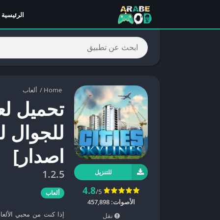
الرئيسية
Home
/
ألعاب
للجوال لل
اصدار]
1.2.5
للتنزيل
4.8
/5
ألعاب
الأصوات:
457,898
نقل