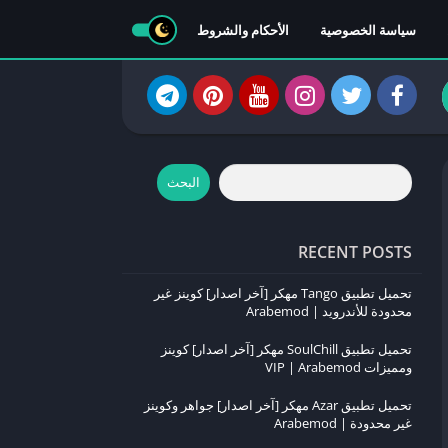
سياسة الخصوصية
الأحكام والشروط
البحث
RECENT POSTS
تحميل تطبيق Tango مهكر [آخر اصدار] كوينز غير
محدودة للأندرويد | Arabemod
تحميل تطبيق SoulChill مهكر [آخر اصدار] كوينز
ومميزات VIP | Arabemod
تحميل تطبيق Azar مهكر [آخر اصدار] جواهر وكوينز
غير محدودة | Arabemod