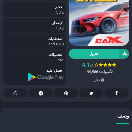
بحجم
2 GB
الإصدار
1.0.2
المتطلبات
9 and up
للتنزيل
التحميلات
5M+
4.1
/5
احصل عليه
الأصوات:
199,566
نقل
وصف