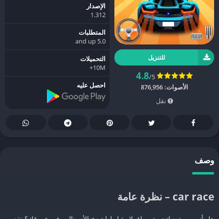
الإصدار
1.312
المتطلبات
5.0 and up
للتنزيل
التحميلات
10M+
4.8
/5
احصل عليه
الأصوات:
876,956
نقل
وصف
car race – نظرة عامة
هل أنت مستعد لتجربة سباق لا مثيل لها تضخ الأدرينالين في عروقك؟ نقدم