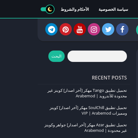
سياسة الخصوصية
الأحكام والشروط
البحث
RECENT POSTS
تحميل تطبيق Tango مهكر [آخر اصدار] كوينز غير
محدودة للأندرويد | Arabemod
تحميل تطبيق SoulChill مهكر [آخر اصدار] كوينز
ومميزات VIP | Arabemod
تحميل تطبيق Azar مهكر [آخر اصدار] جواهر وكوينز
غير محدودة | Arabemod