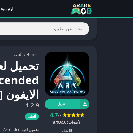
الرئيسية
Home
/
ألعاب
الايفون [
1.2.9
للتنزيل
4.7
/5
ألعاب
الأصوات:
879,656
نقل