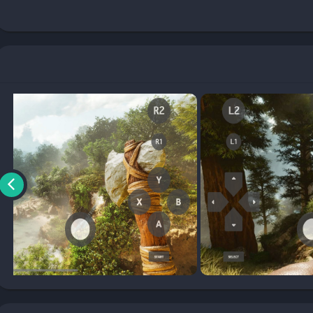
عية التي تحاكي الطبيعة وعالم الديناصورات بدقة مذهلة. تقدم اللعبة عناصر
، مما يجعلها تجربة ممتعة ومليئة بالإثارة.
لك التعاون مع أصدقائك في استكشاف العالم وبناء مستعمرات متطورة.
ُنصح بزيارة
الموقع الرسمي للعبة
. بالإضافة إلى ذلك، يقدم موقع
وآخر تحديثاتها.
إلى جهاز أندرويد بإصدار حديث (Android 9.0 أو أعلى) ومساحة تخزين تصل إلى 4
لى لتوفير تجربة لعب مثالية.
لى أفضل أداء وتجربة سلسة دون أي مشاكل تقنية.
 حيث يمكنك استكشاف الغابات، الجبال، والأنهار. الهدف الرئيسي هو البقاء