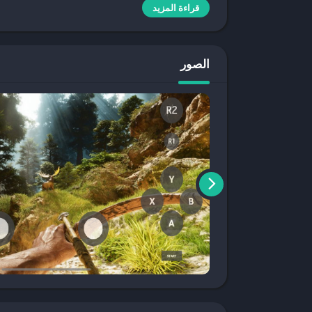
تتميز
لعبة Ark Survival Ascended
قراءة المزيد
برسوماتها الواق
لعب فريدة مثل البناء، الصيد، والتعايش مع الديناصورات
كما توفر اللعبة نمط لعب متعدد اللاعبين، مما يتيح 
الصور
كيفية تحميل لعبة Ark Survival Ascended للجوال
لتحميل
لعبة Ark Survival Ascended
على الجوال، ي
Arabemod
روابط تحميل موثوقة وتفاصيل حول اللعبة 
متطلبات تشغيل Ark Survival Ascended على الجوال
تحتاج
لعبة Ark Survival Ascended
جيجابايت على الأقل. أما بالنسبة لأجهزة الآيفون، فيجب أن تعمل بنظام iOS 13 أو أع
يُفضل استخدام أجهزة ذات مواصفات عالية للحصول ع
طريقة اللعب في Ark Survival Ascended
تأخذك
لعبة Ark Survival Ascended
إلى عالم مفتوح